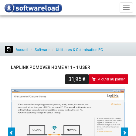
Men
Accueil
Software
Utilitaires & Optimisation PC
Laplink PCmove
LAPLINK PCMOVER HOME V11 - 1 USER
31,95 €
Ajouter au panier
Préc.
Sui