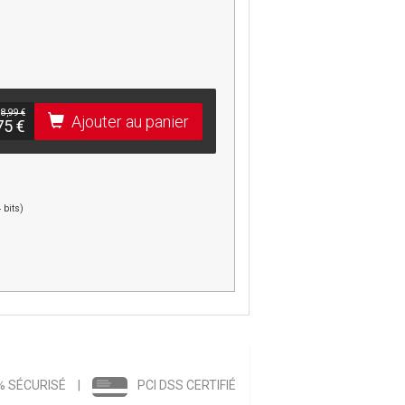
8,99 €
Ajouter au panier
75 €
 bits)
% SÉCURISÉ
|
PCI DSS CERTIFIÉ