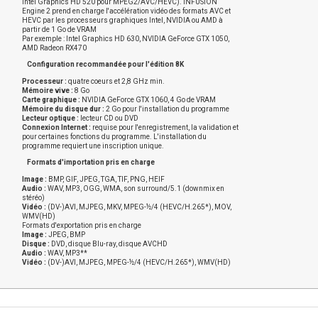
Intel Graphics HD 520 pour MPEG2/AVC/HEVC). INFUSION
Engine 2 prend en charge l'accélération vidéo des formats AVC et
HEVC par les processeurs graphiques Intel, NVIDIA ou AMD à
partir de 1 Go de VRAM
Par exemple : Intel Graphics HD 630, NVIDIA GeForce GTX 1050,
AMD Radeon RX470
Configuration recommandée pour l'édition 8K
Processeur :
quatre coeurs et 2,8 GHz min.
Mémoire vive :
8 Go
Carte graphique :
NVIDIA GeForce GTX 1060, 4 Go de VRAM
Mémoire du disque dur :
2 Go pour l'installation du programme
Lecteur optique :
lecteur CD ou DVD
Connexion Internet :
requise pour l'enregistrement, la validation et
pour certaines fonctions du programme. L'installation du
programme requiert une inscription unique.
Formats d'importation pris en charge
Image :
BMP, GIF, JPEG, TGA, TIF, PNG, HEIF
Audio :
WAV, MP3, OGG, WMA, son surround/5.1 (downmix en
stéréo)
Vidéo :
(DV-)AVI, MJPEG, MKV, MPEG-½/4 (HEVC/H.265*), MOV,
WMV(HD)
Formats d'exportation pris en charge
Image :
JPEG, BMP
Disque :
DVD, disque Blu-ray, disque AVCHD
Audio :
WAV, MP3**
Vidéo :
(DV-)AVI, MJPEG, MPEG-½/4 (HEVC/H.265*), WMV(HD)