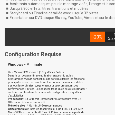
Assistants automatiques pour le montage vidéo, l'image et le so
Jusqu'à 900 effets, titres, transitions et modèles
Storyboard ou Timeline détaillée avec jusqu'à 32 pistes
Exportation sur DVD, disque Blu-ray, YouTube, Vimeo et sur le dis
6
-20%
55,
Configuration Requise
Windows - Minimale
Pour Microsoft Windows 8 | 10 Systèmes 64 bits
Dans le but de garantir une utilisation ergonomique, les
programmes MAGIX sont conçus de sorte que toutes les fonctions
principales soient disponibles et fonctionnent de manière stable
sur tous les ordinateurs, également sur ceux présentant des
performances limitées. Les données techniques de votre ordinateur
sont disponibles dans le panneau de configuration du système
d'exploitation.
Processeur :
2,4 GHz min., processeur quatre coeurs avec 2,8
GHz ou supérieur recommandé
Mémoire vive :
4 Go min., 8 Go recommandés
Carte graphique :
intégrée, résolution min. de 1 280 x 1 024, 512
Mo de VRAM et compatibilité DirectX 11 (recommandé : à partir de