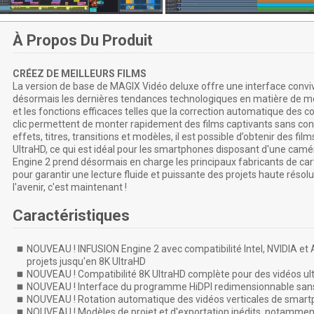
À Propos Du Produit
CRÉEZ DE MEILLEURS FILMS
La version de base de MAGIX Vidéo deluxe offre une interface conviv
désormais les dernières tendances technologiques en matière de mo
et les fonctions efficaces telles que la correction automatique des co
clic permettent de monter rapidement des films captivants sans con
effets, titres, transitions et modèles, il est possible d’obtenir des f
UltraHD, ce qui est idéal pour les smartphones disposant d'une ca
Engine 2 prend désormais en charge les principaux fabricants de car
pour garantir une lecture fluide et puissante des projets haute résolu
l'avenir, c'est maintenant !
Caractéristiques
NOUVEAU ! INFUSION Engine 2 avec compatibilité Intel, NVIDIA et 
projets jusqu'en 8K UltraHD
NOUVEAU ! Compatibilité 8K UltraHD complète pour des vidéos ul
NOUVEAU ! Interface du programme HiDPI redimensionnable sans
NOUVEAU ! Rotation automatique des vidéos verticales de smar
NOUVEAU ! Modèles de projet et d'exportation inédits, notammen