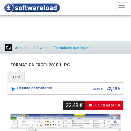
Men
Accueil
Software
Formations aux logiciels
Formation Excel 20
FORMATION EXCEL 2010 1- PC
1 PC
Licence permanente
22,49 €
29,99 €
22,49 €
Ajouter au panier
Préc.
Sui